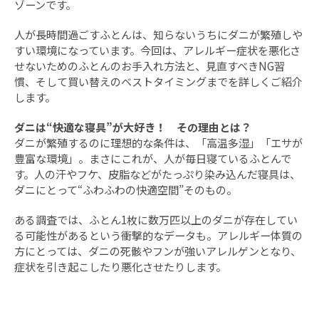
ゾーンです。
人が長時間過ごすふとんは、知らないうちにダニが繁殖しや
すい環境になっています。今回は、アレルギー症状を悪化さ
せないためのふとんのお手入れ方法と、見直すべきNG習
慣、そして買い替えのベストタイミングまでを詳しくご紹介
します。
ダニは“快適な寝具”が大好き！ その理由とは？
ダニが繁殖するのに理想的な条件は、「高温多湿」「エサが
豊富な環境」。まさにこれが、人が毎日寝ているふとんで
す。人の汗やフケ、皮脂などがたっぷり染み込んだ寝具は、
ダニにとって“ふわふわの快適空間”そのもの。
ある調査では、ふとん1枚に数万匹以上のダニが存在してい
る可能性があるという衝撃的なデータも。アレルギー体質の
方にとっては、ダニの死骸やフンが強いアレルゲンとなり、
症状を引き起こしたり悪化させたりします。