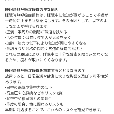
睡眠時無呼吸症候群の主な原因
睡眠時無呼吸症候群は、睡眠中に気道が塞がることで呼吸が
一時的に止まる状態を指します。その原因として、以下のよ
うな要因が挙げられます。
⦁肥満：喉周りの脂肪が気道を狭める
⦁舌の位置：仰向け寝で舌が気道を塞ぐ
⦁加齢：筋力の低下により気道が閉じやすくなる
⦁鼻詰まりや骨格の問題：気道の構造的な狭さ
これらの原因により、睡眠中に十分な酸素を取り込めなくな
るため、疲れが取れにくくなります。
睡眠時無呼吸症候群を放置するとどうなるの？
放置すると、日常生活や健康に大きな影響を及ぼす可能性が
あります。
⦁日中の眠気や集中力の低下
⦁高血圧や心臓病などのリスク増加
⦁脳卒中や糖尿病との関連性
⦁重度の場合、命に関わるリスクも
早期に対処することで、これらのリスクを軽減できます。